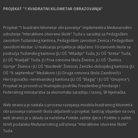
PROJEKAT "1 KVADRATNI KILOMETAR OBRAZOVANJA"
Projekat "1 kvadratni kilometar obrazovanja" implementira Međunarodno
udruženje "Interaktivne otvorene škole" Tuzla u saradnji sa Pedagoškim
zavodom Tuzlanskog kantona, Pedagoškim zavodom Zenica i Pedagoškim
zavodom Mostar. U realizaciju projekta je uključeno 10 osnovnih škola sa
područja Tuzlanskog kantona (JU OŠ "Miladije" Tuzla, JU OŠ "Kreka" Tuzla,
JU OŠ "Kiseljak" Tuzla. JU Prva osnovna škola Živinice, JU OŠ "Živinice
Gornje" Živinice i JU OŠ "Đurđevik" Živinice), Zeničko-dobojskog kantona (JU
OŠ "9. septembar" Medakovo i JU Druga osnovna škola Zavidovići) i
Hercegovačko -neretvanskog kantona (JU OŠ "Blagaj" i JU OŠ "Gnojnice").
Projekat se provodi uz finansijsku podršku Freudenberg fondacije i
Federalnog ministarstva za ekonomsku saradnju i razvoj, SR Njemačka.
Web stranica je nastala u procesu razvijanja modela kvadratnog kilometra
obrazovanja osnovnih škola uključenih u projekat. Sadržaj objavljen na ovoj
web stranici je u skladu sa načelima Politike zaštite djece i Politike o zaštiti
ličnih podataka Međunarodnog udruženja "Interaktivne otvorene škole"
Tuzla.