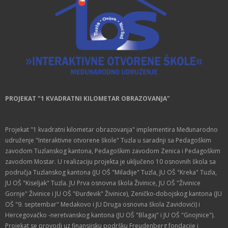
PROJEKAT "1 KVADRATNI KILOMETAR OBRAZOVANJA"
Projekat "1 kvadratni kilometar obrazovanja" implementira Međunarodno
udruženje "Interaktivne otvorene škole" Tuzla u saradnji sa Pedagoškim
zavodom Tuzlanskog kantona, Pedagoškim zavodom Zenica i Pedagoškim
zavodom Mostar. U realizaciju projekta je uključeno 10 osnovnih škola sa
područja Tuzlanskog kantona (JU OŠ "Miladije" Tuzla, JU OŠ "Kreka" Tuzla,
JU OŠ "Kiseljak" Tuzla. JU Prva osnovna škola Živinice, JU OŠ "Živinice
Gornje" Živinice i JU OŠ "Đurđevik" Živinice), Zeničko-dobojskog kantona (JU
OŠ "9. septembar" Medakovo i JU Druga osnovna škola Zavidovići) i
Hercegovačko -neretvanskog kantona (JU OŠ "Blagaj" i JU OŠ "Gnojnice").
Projekat se provodi uz finansijsku podršku Freudenberg fondacije i