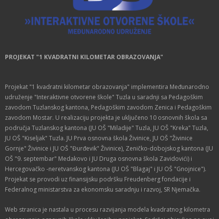
PROJEKAT "1 KVADRATNI KILOMETAR OBRAZOVANJA"
Projekat "1 kvadratni kilometar obrazovanja" implementira Međunarodno
udruženje "Interaktivne otvorene škole" Tuzla u saradnji sa Pedagoškim
zavodom Tuzlanskog kantona, Pedagoškim zavodom Zenica i Pedagoškim
zavodom Mostar. U realizaciju projekta je uključeno 10 osnovnih škola sa
područja Tuzlanskog kantona (JU OŠ "Miladije" Tuzla, JU OŠ "Kreka" Tuzla,
JU OŠ "Kiseljak" Tuzla. JU Prva osnovna škola Živinice, JU OŠ "Živinice
Gornje" Živinice i JU OŠ "Đurđevik" Živinice), Zeničko-dobojskog kantona (JU
OŠ "9. septembar" Medakovo i JU Druga osnovna škola Zavidovići) i
Hercegovačko -neretvanskog kantona (JU OŠ "Blagaj" i JU OŠ "Gnojnice").
Projekat se provodi uz finansijsku podršku Freudenberg fondacije i
Federalnog ministarstva za ekonomsku saradnju i razvoj, SR Njemačka.
Web stranica je nastala u procesu razvijanja modela kvadratnog kilometra