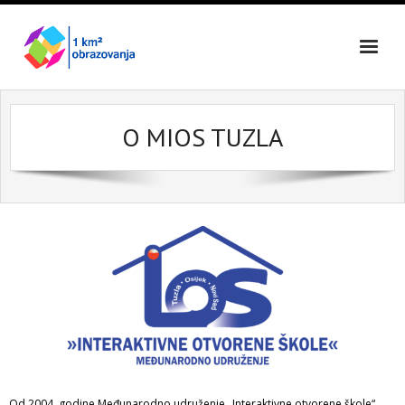
Skip
to
content
O MIOS TUZLA
Od 2004. godine Međunarodno udruženje „Interaktivne otvorene škole“