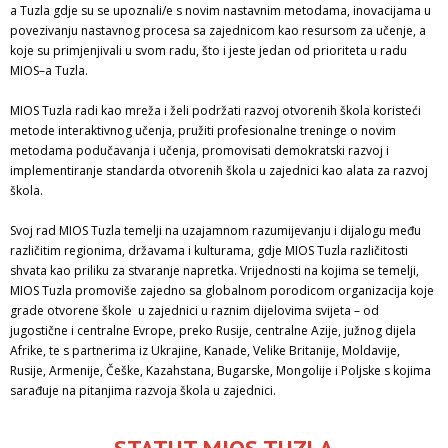
a Tuzla gdje su se upoznali/e s novim nastavnim metodama, inovacijama u
povezivanju nastavnog procesa sa zajednicom kao resursom za učenje, a
koje su primjenjivali u svom radu, što i jeste jedan od prioriteta u radu
MIOS–a Tuzla.
MIOS Tuzla radi kao mreža i želi podržati razvoj otvorenih škola koristeći
metode interaktivnog učenja, pružiti profesionalne treninge o novim
metodama podučavanja i učenja, promovisati demokratski razvoj i
implementiranje standarda otvorenih škola u zajednici kao alata za razvoj
škola.
Svoj rad MIOS Tuzla temelji na uzajamnom razumijevanju i dijalogu među
različitim regionima, državama i kulturama, gdje MIOS Tuzla različitosti
shvata kao priliku za stvaranje napretka. Vrijednosti na kojima se temelji,
MIOS Tuzla promoviše zajedno sa globalnom porodicom organizacija koje
grade otvorene škole u zajednici u raznim dijelovima svijeta – od
jugostične i centralne Evrope, preko Rusije, centralne Azije, južnog dijela
Afrike, te s partnerima iz Ukrajine, Kanade, Velike Britanije, Moldavije,
Rusije, Armenije, Češke, Kazahstana, Bugarske, Mongolije i Poljske s kojima
sarađuje na pitanjima razvoja škola u zajednici.