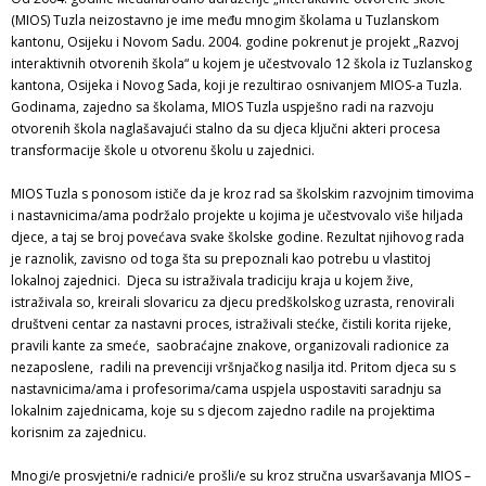
(MIOS) Tuzla neizostavno je ime među mnogim školama u Tuzlanskom
kantonu, Osijeku i Novom Sadu. 2004. godine pokrenut je projekt „Razvoj
interaktivnih otvorenih škola“ u kojem je učestvovalo 12 škola iz Tuzlanskog
kantona, Osijeka i Novog Sada, koji je rezultirao osnivanjem MIOS-a Tuzla.
Godinama, zajedno sa školama, MIOS Tuzla uspješno radi na razvoju
otvorenih škola naglašavajući stalno da su djeca ključni akteri procesa
transformacije škole u otvorenu školu u zajednici.
MIOS Tuzla s ponosom ističe da je kroz rad sa školskim razvojnim timovima
i nastavnicima/ama podržalo projekte u kojima je učestvovalo više hiljada
djece, a taj se broj povećava svake školske godine. Rezultat njihovog rada
je raznolik, zavisno od toga šta su prepoznali kao potrebu u vlastitoj
lokalnoj zajednici. Djeca su istraživala tradiciju kraja u kojem žive,
istraživala so, kreirali slovaricu za djecu predškolskog uzrasta, renovirali
društveni centar za nastavni proces, istraživali stećke, čistili korita rijeke,
pravili kante za smeće, saobraćajne znakove, organizovali radionice za
nezaposlene, radili na prevenciji vršnjačkog nasilja itd. Pritom djeca su s
nastavnicima/ama i profesorima/cama uspjela uspostaviti saradnju sa
lokalnim zajednicama, koje su s djecom zajedno radile na projektima
korisnim za zajednicu.
Mnogi/e prosvjetni/e radnici/e prošli/e su kroz stručna usvaršavanja MIOS –