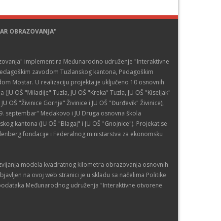
TAR OBRAZOVANJA"
azovanja" implementira Međunarodno udruženje "Interaktivne
a Pedagoškim zavodom Tuzlanskog kantona, Pedagoškim
 Mostar. U realizaciju projekta je uključeno 10 osnovnih
(JU OŠ "Miladije" Tuzla, JU OŠ "Kreka" Tuzla, JU OŠ "Kiseljak"
JU OŠ "Živinice Gornje" Živinice i JU OŠ "Đurđevik" Živinice),
9. septembar" Medakovo i JU Druga osnovna škola
kog kantona (JU OŠ "Blagaj" i JU OŠ "Gnojnice"). Projekat se
denberg fondacije i Federalnog ministarstva za ekonomsku
azvijanja modela kvadratnog kilometra obrazovanja osnovnih
bjavljen na ovoj web stranici je u skladu sa načelima Politike
čnih podataka Međunarodnog udruženja "Interaktivne otvorene