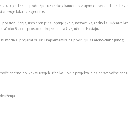
e 2020. godine na području Tuzlanskog kantona s vizijom da svako dijete, bez o
tar svoje lokalne zajednice.
prostor učenja, usmjeren je na jačanje škola, nastavnika, roditelja i učenika kr
etra“ oko škole – prostora u kojem djeca žive, uče i odrastaju.
sti modela, projekat se širi i implementira na području
Zeničko‑dobojskog
i
može snažno oblikovati uspjeh učenika. Fokus projekta je da se sve važne snage ok
 okruženja