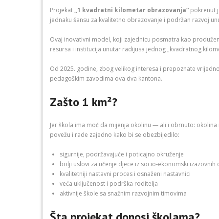
Projekat
„1 kvadratni kilometar obrazovanja“
pokrenut j
jednaku šansu za kvalitetno obrazovanje i podržan razvoj unu
Ovaj inovativni model, koji zajednicu posmatra kao produženi 
resursa i institucija unutar radijusa jednog „kvadratnog kilom
Od 2025. godine, zbog velikog interesa i prepoznate vrijedno
pedagoškim zavodima ova dva kantona.
Zašto 1 km²?
Jer škola ima moć da mijenja okolinu — ali i obrnuto: okolina 
povežu i rade zajedno kako bi se obezbijedilo:
sigurnije, podržavajuće i poticajno okruženje
bolji uslovi za učenje djece iz socio‑ekonomski izazovnih
kvalitetniji nastavni proces i osnaženi nastavnici
veća uključenost i podrška roditelja
aktivnije škole sa snažnim razvojnim timovima
Šta projekat donosi školama?