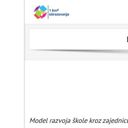
Skip
to
content
Model razvoja škole kroz zajednic