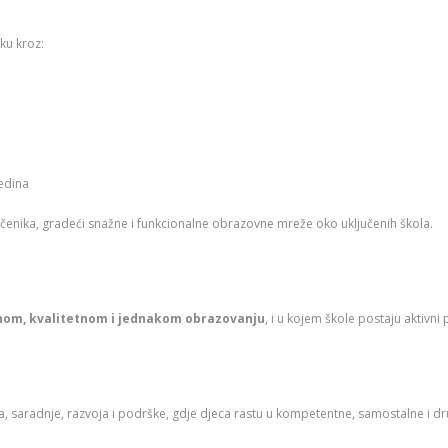
ku kroz:
redina
 učenika, gradeći snažne i funkcionalne obrazovne mreže oko uključenih škola.
rnom, kvalitetnom i jednakom obrazovanju
, i u kojem škole postaju aktivni
nja, saradnje, razvoja i podrške, gdje djeca rastu u kompetentne, samostalne i