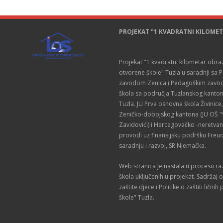
PROJEKAT "1 KVADRATNI KILOME
Projekat "1 kvadratni kilometar obr
otvorene škole" Tuzla u saradnji s
zavodom Zenica i Pedagoškim zavodom
škola sa područja Tuzlanskog kantona 
Tuzla. JU Prva osnovna škola Živinice, 
Zeničko-dobojskog kantona (JU OŠ "
Zavidovići) i Hercegovačko -neretvans
provodi uz finansijsku podršku Freu
saradnju i razvoj, SR Njemačka.
Web stranica je nastala u procesu r
škola uključenih u projekat. Sadržaj o
zaštite djece i Politike o zaštiti li
škole" Tuzla.