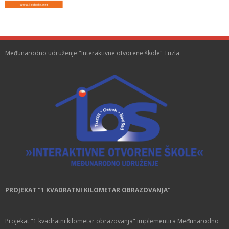
Međunarodno udruženje "Interaktivne otvorene škole" Tuzla
PROJEKAT "1 KVADRATNI KILOMETAR OBRAZOVANJA"
Projekat "1 kvadratni kilometar obrazovanja" implementira Međunarodno