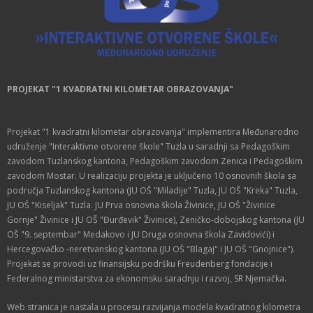
PROJEKAT "1 KVADRATNI KILOMETAR OBRAZOVANJA"
Projekat "1 kvadratni kilometar obrazovanja" implementira Međunarodno
udruženje "Interaktivne otvorene škole" Tuzla u saradnji sa Pedagoškim
zavodom Tuzlanskog kantona, Pedagoškim zavodom Zenica i Pedagoškim
zavodom Mostar. U realizaciju projekta je uključeno 10 osnovnih škola sa
područja Tuzlanskog kantona (JU OŠ "Miladije" Tuzla, JU OŠ "Kreka" Tuzla,
JU OŠ "Kiseljak" Tuzla. JU Prva osnovna škola Živinice, JU OŠ "Živinice
Gornje" Živinice i JU OŠ "Đurđevik" Živinice), Zeničko-dobojskog kantona (JU
OŠ "9. septembar" Medakovo i JU Druga osnovna škola Zavidovići) i
Hercegovačko -neretvanskog kantona (JU OŠ "Blagaj" i JU OŠ "Gnojnice").
Projekat se provodi uz finansijsku podršku Freudenberg fondacije i
Federalnog ministarstva za ekonomsku saradnju i razvoj, SR Njemačka.
Web stranica je nastala u procesu razvijanja modela kvadratnog kilometra