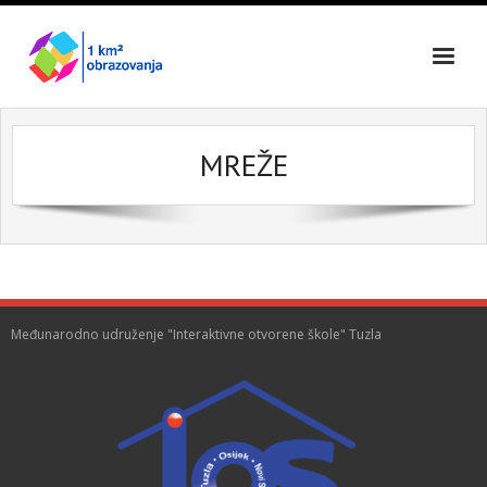
Skip
to
content
MREŽE
Međunarodno udruženje "Interaktivne otvorene škole" Tuzla